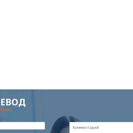
РЕВОД
 поля