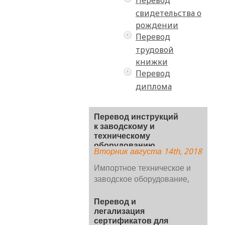
свидетельства о
рождении
Перевод
трудовой
книжки
Перевод
диплома
Перевод инструкций
к заводскому и
техническому
оборудованию
Вторник августа 14th, 2018
Импортное техническое и
заводское оборудование,
поставляемое в Украину,
обычно сопровождается
Перевод и
легализация
инструкцией по
сертификатов для
эксплуатации на многих