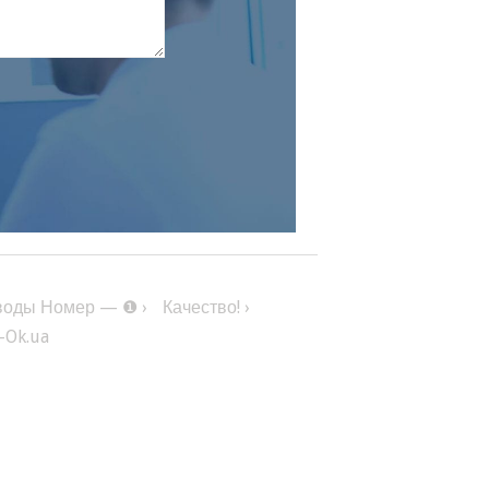
оды Номер — ❶ ›
Качество! ›
e-Ok.ua