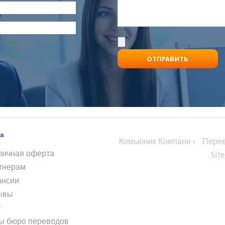
а
Комьюник Компани ›
Перев
личная оферта
Sit
тнерам
ансии
ывы
г
ы бюро переводов