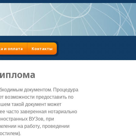
Русский
Українська
а и оплата
Контакты
диплома
обходимым документом. Процедура
ет возможности предоставить по
йшем такой документ может
ее часто заверенная нотариально
иностранных ВУЗов, при
млении на работу, проведении
остилем).